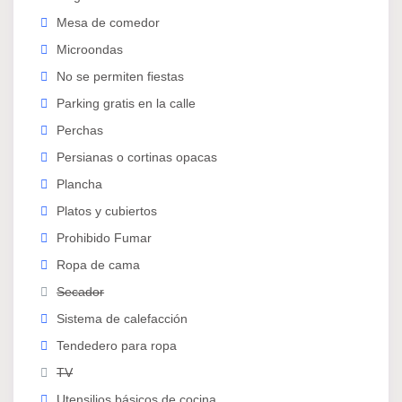
Mesa de comedor
El incumplimiento de las normas conlleva la
terminación inmediata del contrato.
Microondas
No se permiten fiestas
Parking gratis en la calle
Perchas
Persianas o cortinas opacas
Plancha
Platos y cubiertos
Prohibido Fumar
Ropa de cama
Secador
Sistema de calefacción
Tendedero para ropa
TV
Utensilios básicos de cocina