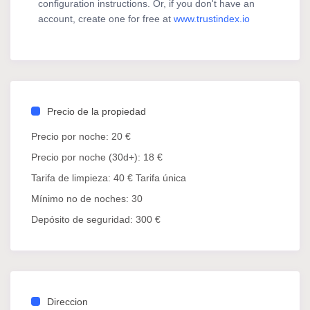
configuration instructions. Or, if you don't have an
account, create one for free at
www.trustindex.io
Descubre esta
habitación individual privada
en una
zona residencial segura y silenciosa de Valencia.
Perfecta para quienes necesitan tranquilidad
mientras estudian, trabajan o están en proceso de
mudanza. Estancia minima 30 dias de alquiler
Precio de la propiedad
temporal.
Precio por noche:
20 €
ℹ️ INFORMACIÓN IMPORTANTE
Precio por noche (30d+):
18 €
Tarifa de limpieza:
40 € Tarifa única
Se formaliza un contrato de alquiler temporal
Mínimo no de noches:
30
antes del check-in
Depósito de seguridad:
300 €
Horarios: entrada a partir de las 16:00 h | salida
antes de las 12:00 h
✨ Qué encontrarás en la habitación:
Cama individual
Direccion