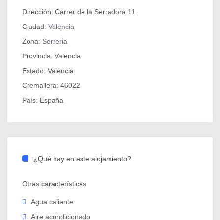
Escritorio para estudiar o trabajar
Dirección:
Carrer de la Serradora 11
Armario amplio para almacenaje
Ciudad:
Valencia
Cerradura privada
Zona:
Serreria
Conexión wifi rápida
Provincia:
Valencia
Aire acondicionado y calefacción
Estado:
Valencia
Baño compartido con ducha
Cremallera:
46022
País:
España
🏠 Espacios compartidos:
Cocina equipada con horno-microondas,
lavadora, vitrocerámica y utensilios
Entorno limpio y tranquilo
¿Qué hay en este alojamiento?
Servicio de limpieza semanal en zonas comunes
Otras características
💡 El precio incluye:
Agua caliente
Electricidad y agua
Aire acondicionado