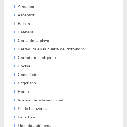
Wifi de alta velocidad
Armarios
Limpieza semanal de zonas comunes
Ascensor
Gastos de comunidad
Balcon
✅ Sin cargos ocultos
Cafetera
📍 Ubicación:
Cerca de la playa
Cerradura en la puerta del dormitorio
En pleno barrio de
Serrería
, con excelente acceso a
Cerradura inteligente
transporte público y servicios cercanos:
supermercados, gimnasios y zonas verdes a pocos
Cocina
minutos a pie.
Congelador
Frigorífico
🚫 Normas de convivencia:
Horno
No se permiten fiestas ni eventos
Internet de alta velocidad
No está autorizado el acceso de personas
Kit de bienvenida
externas
Lavadora
Prohibido fumar en interiores
Llegada autónoma