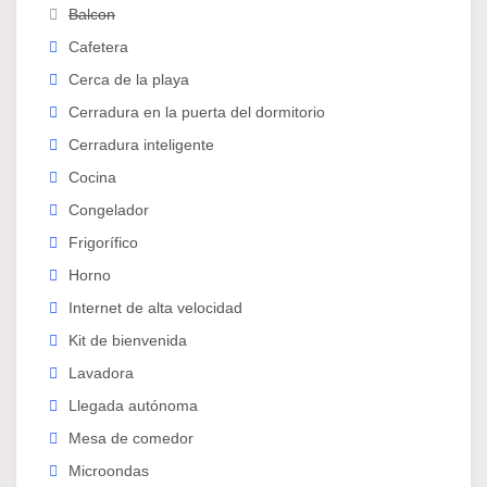
Balcon
Limpieza semanal
Cafetera
Precio cerrado, sin cargos adicionales
Cerca de la playa
📍 Ubicación privilegiada:
Cerradura en la puerta del dormitorio
Cerradura inteligente
Ubicada en el barrio de Poblats Marítims, a tan solo
Cocina
10 minutos de la playa.
Congelador
Con estación de metro a 200–300 metros y parada
de autobús justo debajo de casa.
Frigorífico
Zona rodeada de supermercados, gimnasios,
Horno
parques y tiendas.
Internet de alta velocidad
🚫 Normas de convivencia:
Kit de bienvenida
Lavadora
No se permiten fiestas ni eventos
Llegada autónoma
No está autorizado el acceso de personas
Mesa de comedor
externas
Microondas
Fumar dentro del alojamiento está prohibido