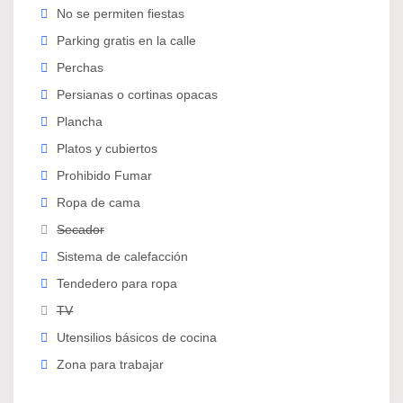
No se permiten fiestas
El incumplimiento de estas normas implicará la
Parking gratis en la calle
cancelación inmediata del contrato.
Perchas
Persianas o cortinas opacas
Plancha
Platos y cubiertos
Prohibido Fumar
Ropa de cama
Secador
Sistema de calefacción
Tendedero para ropa
TV
Utensilios básicos de cocina
Zona para trabajar