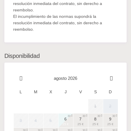
resolución inmediata del contrato, sin derecho a
reembolso.
El incumplimiento de las normas supondrá la
resolución inmediata del contrato, sin derecho a
reembolso.
Disponibilidad
agosto 2026
L
M
X
J
V
S
D
1
2
30
30
30
30
6
7
8
9
3
4
5
25 €
25 €
25 €
25 €
30
30
30
30
30
30
30