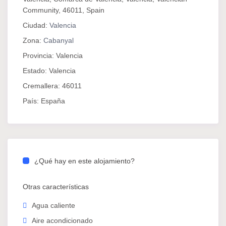
Wifi de alta velocidad
Community, 46011, Spain
Aire acondicionado y calefacción
Ciudad:
Valencia
Baño privado completo con ducha
Zona:
Cabanyal
Cocina privada equipada con electrodomésticos
Provincia:
Valencia
y menaje
Estado:
Valencia
💡 Servicios incluidos:
Cremallera:
46011
País:
España
Electricidad
Agua
Conexión a internet rápida
Gastos de comunidad
¿Qué hay en este alojamiento?
Precio cerrado, sin costes adicionales ni
comisiones
Otras características
📍 Ubicación:
Agua caliente
Aire acondicionado
Este loft se encuentra en el barrio del Cabanyal, una