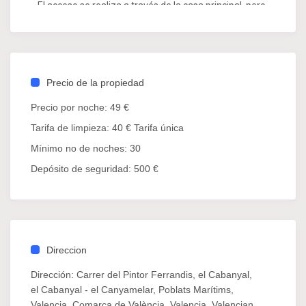
El acceso se realiza a través de la casa principal, pero
una vez dentro, disfrutarás de un espacio totalmente
tuyo, equipado y preparado para una estancia
temporal cómoda y funcional.
Precio de la propiedad
ℹ️ INFORMACIÓN IMPORTANTE
Precio por noche:
49 €
Contrato de alquiler temporal firmado
Tarifa de limpieza:
40 € Tarifa única
previamente a la llegada
Mínimo no de noches:
30
Entrada desde las 16:00 h | Salida antes de las
12:00 h
Depósito de seguridad:
500 €
🛏️ El espacio incluye:
Cama doble cómoda
Escritorio ideal para teletrabajo o estudio
Direccion
Armario amplio para almacenaje
Dirección:
Carrer del Pintor Ferrandis, el Cabanyal,
Cerradura propia
el Cabanyal - el Canyamelar, Poblats Marítims,
Valencia, Comarca de València, Valencia, Valencian