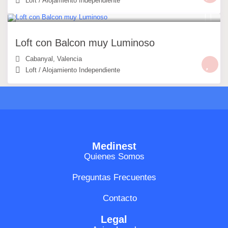
Loft
/
Alojamiento Independiente
49 €
/noche
Loft con Balcon muy Luminoso
Cabanyal
,
Valencia
Loft
/
Alojamiento Independiente
Medinest
Quienes Somos
Preguntas Frecuentes
Contacto
Legal